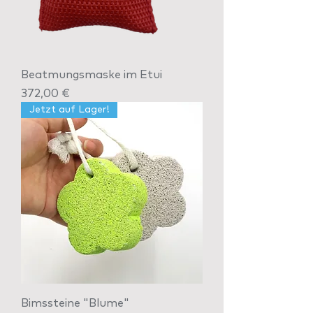
Beatmungsmaske im Etui
Preis
372,00 €
Jetzt auf Lager!
Bimssteine "Blume"