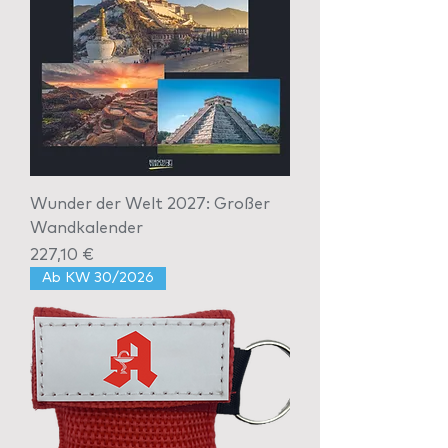
Wunder der Welt 2027: Großer
Wandkalender
Preis
227,10 €
Ab KW 30/2026