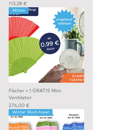
Preis
113,28 €
Aktion
Fächer + 1 GRATIS Mini-
Ventilator
Preis
276,00 €
Winter Must-have!