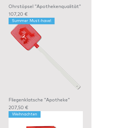
Ohrstöpsel "Apothekenqualität"
Preis
107,20 €
Summer Must-have!
Fliegenklatsche "Apotheke"
Preis
207,50 €
Weihnachten