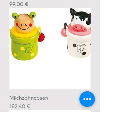
Preis
99,00 €
Milchzahndosen
Preis
182,40 €